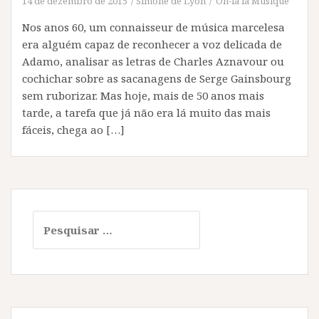
14 de dezembro de 2015
Simone de Lyon
Oh-là là Musique
Nos anos 60, um connaisseur de música marcelesa
era alguém capaz de reconhecer a voz delicada de
Adamo, analisar as letras de Charles Aznavour ou
cochichar sobre as sacanagens de Serge Gainsbourg
sem ruborizar. Mas hoje, mais de 50 anos mais
tarde, a tarefa que já não era lá muito das mais
fáceis, chega ao […]
P
e
s
q
u
i