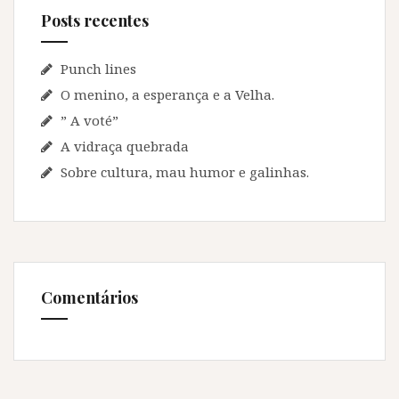
s
Posts recentes
a
r
p
Punch lines
o
O menino, a esperança e a Velha.
r
” A voté”
:
A vidraça quebrada
Sobre cultura, mau humor e galinhas.
Comentários