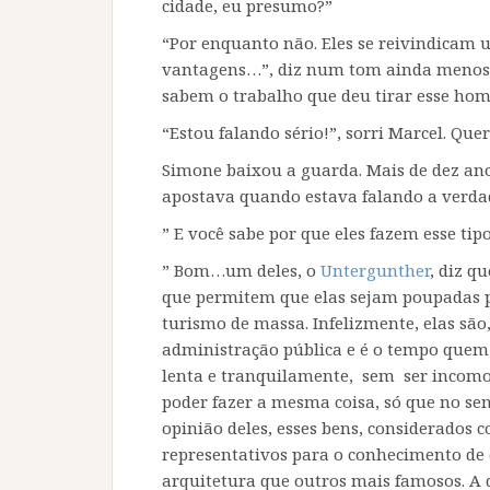
cidade, eu presumo?”
“Por enquanto não. Eles se reivindicam 
vantagens…”, diz num tom ainda menos 
sabem o trabalho que deu tirar esse hom
“Estou falando sério!”, sorri Marcel. Quer
Simone baixou a guarda. Mais de dez an
apostava quando estava falando a verda
” E você sabe por que eles fazem esse tip
” Bom…um deles, o
Untergunther
, diz q
que permitem que elas sejam poupadas p
turismo de massa. Infelizmente, elas sã
administração pública e é o tempo quem 
lenta e tranquilamente, sem ser incomo
poder fazer a mesma coisa, só que no se
opinião deles, esses bens, considerados
representativos para o conhecimento de c
arquitetura que outros mais famosos. A 