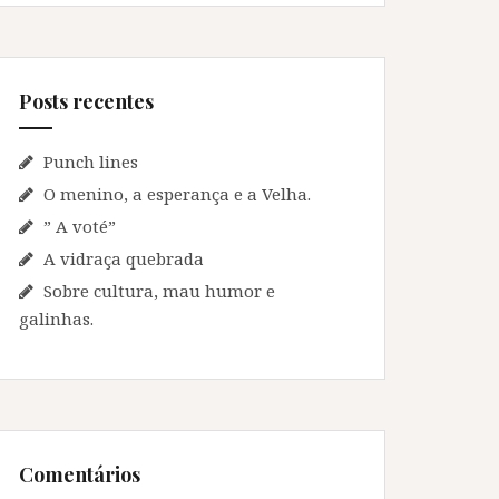
q
u
i
s
Posts recentes
a
r
p
Punch lines
o
O menino, a esperança e a Velha.
r
” A voté”
:
A vidraça quebrada
Sobre cultura, mau humor e
galinhas.
Comentários