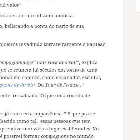
al valor.”
imone com um olhar de malícia.
, beliscando a ponta do nariz de sua
ojoeiros invadindo sorrateiramente o Panteão
ompagnonnage
‘ mais
rock and roll
“, explica
s que se reúnem há séculos em torno de uma
sional em comum, como encanador, escultor,
nons de devoir
‘. Do
Tour de France
…”
ente ressabiada.”O que uma corrida de
le, já com certa impaciência. ” É que pra se
onhecido como tal, essas pessoas que têm
aprendizes em vários lugares diferentes. No
 é possível formar
compagnons
no mundo