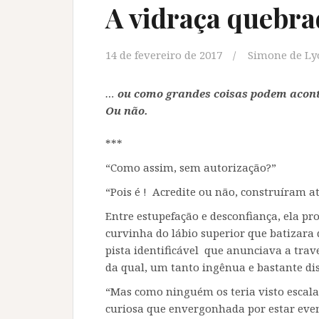
A vidraça quebra
14 de fevereiro de 2017
Simone de Ly
…
ou como grandes coisas
podem acon
Ou não.
***
“Como assim, sem autorização?”
“Pois é ! Acredite ou não, construíram a
Entre estupefação e desconfiança, ela p
curvinha do lábio superior que batizara
pista identificável que anunciava a trav
da qual, um tanto ingênua e bastante di
“Mas como ninguém os teria visto escala
curiosa que envergonhada por estar eve