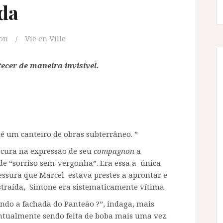
da
on
Vie en Ville
tecer
de maneira invisível.
té um canteiro de obras subterrâneo. ”
rocura na expressão de seu
compagnon
a
 de “sorriso sem-vergonha”. Era essa a única
essura que Marcel estava prestes a aprontar e
straída, Simone era sistematicamente vítima.
ndo a fachada do Panteão ?”, indaga, mais
ntualmente sendo feita de boba mais uma vez.