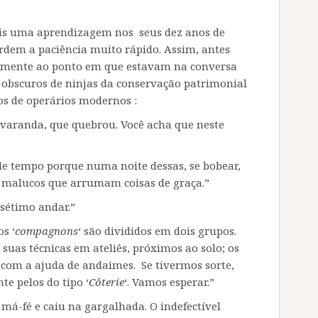
is uma aprendizagem nos seus dez anos de
rdem a paciência muito rápido. Assim, antes
cemente ao ponto em que estavam na conversa
 obscuros de ninjas da conservação patrimonial
os de operários modernos :
 varanda, que quebrou. Você acha que neste
de tempo porque numa noite dessas, se bobear,
s malucos que arrumam coisas de graça.”
sétimo andar.”
os ‘
compagnons
‘ são divididos em dois grupos.
 suas técnicas em ateliês, próximos ao solo; os
 com a ajuda de andaimes. Se tivermos sorte,
te pelos do tipo ‘
Côterie
‘. Vamos esperar.”
 má-fé e caiu na gargalhada. O indefectível