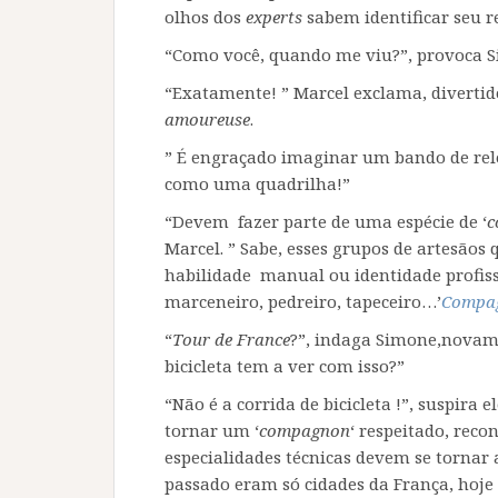
olhos dos
experts
sabem identificar seu re
“Como você, quando me viu?”, provoca S
“Exatamente! ” Marcel exclama, divertido
amoureuse
.
” É engraçado imaginar um bando de rel
como uma quadrilha!”
“Devem fazer parte de uma espécie de ‘
c
Marcel. ” Sabe, esses grupos de artesão
habilidade manual ou identidade profis
marceneiro, pedreiro, tapeceiro…’
Compag
“
Tour de France
?”, indaga Simone,novam
bicicleta tem a ver com isso?”
“Não é a corrida de bicicleta !”, suspira e
tornar um ‘
compagnon
‘ respeitado, rec
especialidades técnicas devem se tornar 
passado eram só cidades da França, hoje