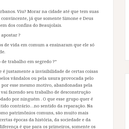
urbanos. Viu? Morar na cidade até que tem suas
convincente, já que somente Simone e Deus
em dos confins do Beaujolais.
 apostar ?
os de vida em comum a ensinaram que ele só
de.
o de trabalho em segredo ?”
ue é justamente a invisibilidade de certas coisas
elos vândalos ou pela usura provocada pelo
o, por esse mesmo motivo, abandonadas pela
vai fazendo seu trabalho de desconstrução
dado por ninguém . O que esse grupo quer é
ntido contrário…no sentido da reparação. Na
 como patrimônios comuns, são muito mais
ertas épocas da história, da sociedade e da
diferença é que para os primeiros, somente os