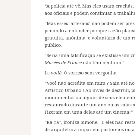
“A polícia até vê. Mas eles usam crachás
aos oficiais e podem continuar a trabalh
“Mas esses ‘artesãos’ não podem ser preso
penando a entender por que razão plausí
gratuita, anônima e voluntária de um r
público.
“Seria uma falsificação se existisse um c
Musées de France
não têm nenhum.”
Le
voilà
. O sorriso sem vergonha.
“Você não acredita em mim ? Saiu até no
Artístico Urbano ! Ao invés de destruir, 
monumentos ou alguns de seus elementos
restaurado durante um ano ou as salas su
Fizeram em uma delas até um cinema!”
“Rã-rã”, ironiza Simone. “E eles não rest
de arquitetura ímpar em pastoreios ou 